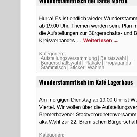
Wunderstammtisch bei Tante Martin
Hurra! Es ist endlich wieder Wunderstammt
ab 19:00 Uhr. Themen werden sein: Plan ma
die Aufstellungen zur Bürgerschafts- und 
Kreisverbandes …
Weiterlesen
→
Kategorien:
Aufstellungsversammlung
Beiratswahl
Bürgerschaftswahl
Plakate
Propaganda
Stammtisch
Sticker
Wahlen
Wunderstammtisch im Kafé Lagerhaus
Am morgigen Dienstag ab 19:00 Uhr ist W
Viertel. Wir wollen über die Aufstellungs
Bremerhavener Stadtverordnetenversammlu
aka Wahl zur 22. Bremischen Bürgerschaf
Kategorien: