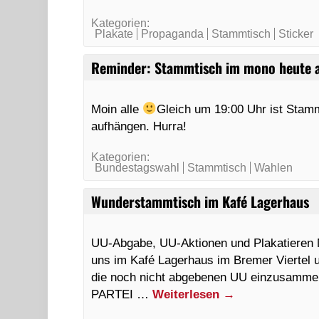
Kategorien:
Plakate
Propaganda
Stammtisch
Sticker
Reminder: Stammtisch im mono heute 
Moin alle
Gleich um 19:00 Uhr ist Stam
aufhängen. Hurra!
Kategorien:
Bundestagswahl
Stammtisch
Wahlen
Wunderstammtisch im Kafé Lagerhaus
UU-Abgabe, UU-Aktionen und Plakatieren M
uns im Kafé Lagerhaus im Bremer Viertel 
die noch nicht abgebenen UU einzusammel
PARTEI …
Weiterlesen
→