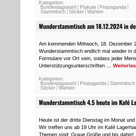
Kategorien:
Bundestagswahl
Plakate
Propaganda
Stammtisch
Sticker
Wahlen
Wunderstammtisch am 18.12.2024 in de
Am kommenden Mittwoch, 18. Dezember 20
Wunderstammtisch endlich mal wieder in d
Formulare vor Ort sein, sodass jeder Mens
Unterstützungsunterschriften …
Weiterle
Kategorien:
Bundestagswahl
Propaganda
Stammtisch
Sticker
Wahlen
Wunderstammtisch 4.5 heute im Kafé L
Heute ist der dritte Dienstag im Monat un
Wir treffen uns ab 19 Uhr im Kafé Lagerha
Themen sind: Graue Grüße und bis dahin!