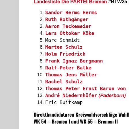
Landesliste Die PARTEI Bremen
#BTW25
Sandor Herms Herms
Ruth Rothgänger
Aaron Teckemeier
Lars Ottokar Köke
Marc Schmidt
Marten Schulz
Holm Friedrich
Frank Ignaz Bergmann
Ralf-Peter Balke
Thomas Jens Müller
Rachel Schulz
Thomas Peter Ernst Baron von 
André Niedernhöfer
(Paderborn)
Eric Buitkamp
Direktkandidaturen Kreiswahlvorschläge Wahl
WK 54 – Bremen I und WK 55 – Bremen II