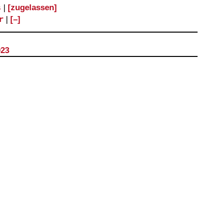
s
|
[zugelassen]
r
|
[–]
023