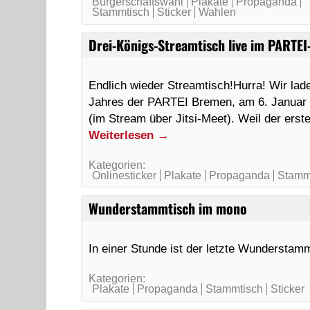
Bürgerschaftswahl
Plakate
Propaganda
Stammtisch
Sticker
Wahlen
Drei-Königs-Streamtisch live im PARTEI-
Endlich wieder Streamtisch!Hurra! Wir la
Jahres der PARTEI Bremen, am 6. Januar 2
(im Stream über Jitsi-Meet). Weil der ers
Weiterlesen
→
Kategorien:
Onlinesticker
Plakate
Propaganda
Stamm
Wunderstammtisch im mono
In einer Stunde ist der letzte Wunderstam
Kategorien:
Plakate
Propaganda
Stammtisch
Sticker