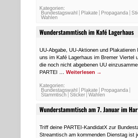
Kategorien:
Bundestagswahl
Plakate
Propaganda
St
Wahlen
Wunderstammtisch im Kafé Lagerhaus
UU-Abgabe, UU-Aktionen und Plakatieren M
uns im Kafé Lagerhaus im Bremer Viertel 
die noch nicht abgebenen UU einzusammel
PARTEI …
Weiterlesen
→
Kategorien:
Bundestagswahl
Plakate
Propaganda
Stammtisch
Sticker
Wahlen
Wunderstammtisch am 7. Januar im Ha
Triff deine PARTEI-KandidatX zur Bundesta
Streamtisch am kommenden Dienstag ist je