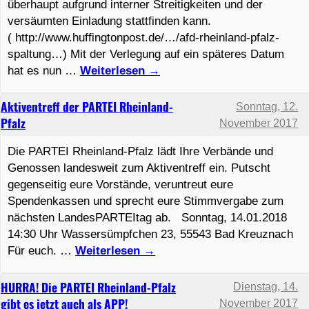
überhaupt aufgrund interner Streitigkeiten und der
versäumten Einladung stattfinden kann.
( http://www.huffingtonpost.de/…/afd-rheinland-pfalz-
spaltung…) Mit der Verlegung auf ein späteres Datum
hat es nun …
Weiterlesen
→
Aktiventreff der PARTEI Rheinland-
Sonntag, 12.
Pfalz
November 2017
Die PARTEI Rheinland-Pfalz lädt Ihre Verbände und
Genossen landesweit zum Aktiventreff ein. Putscht
gegenseitig eure Vorstände, veruntreut eure
Spendenkassen und sprecht eure Stimmvergabe zum
nächsten LandesPARTEItag ab. Sonntag, 14.01.2018
14:30 Uhr Wassersümpfchen 23, 55543 Bad Kreuznach
Für euch. …
Weiterlesen
→
HURRA! Die PARTEI Rheinland-Pfalz
Dienstag, 14.
gibt es jetzt auch als APP!
November 2017