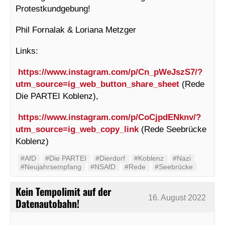
Protestkundgebung!
Phil Fornalak & Loriana Metzger
Links:
https://www.instagram.com/p/Cn_pWeJszS7/?
utm_source=ig_web_button_share_sheet
(Rede
Die PARTEI Koblenz),
https://www.instagram.com/p/CoCjpdENknv/?
utm_source=ig_web_copy_link
(Rede Seebrücke
Koblenz)
#AfD
#Die PARTEI
#Dierdorf
#Koblenz
#Nazi
#Neujahrsempfang
#NSAfD
#Rede
#Seebrücke
Kein Tempolimit auf der
16. August 2022
Datenautobahn!