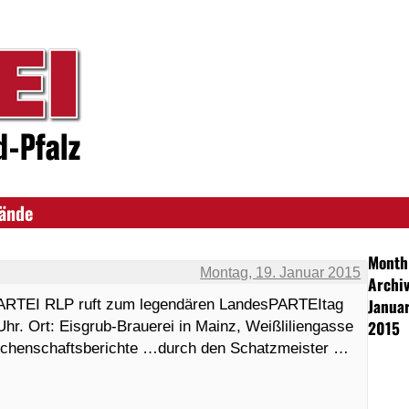
bände
Month
Montag, 19. Januar 2015
Archiv
Janua
PARTEI RLP ruft zum legendären LandesPARTEItag
2015
hr. Ort: Eisgrub-Brauerei in Mainz, Weißliliengasse
Rechenschaftsberichte …durch den Schatzmeister …