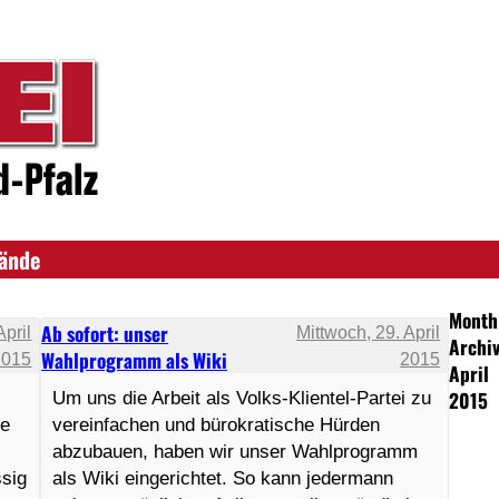
bände
Month
Ab sofort: unser
April
Mittwoch, 29. April
Archiv
Wahlprogramm als Wiki
2015
2015
April
2015
Um uns die Arbeit als Volks-Klientel-Partei zu
ie
vereinfachen und bürokratische Hürden
abzubauen, haben wir unser Wahlprogramm
ssig
als Wiki eingerichtet. So kann jedermann