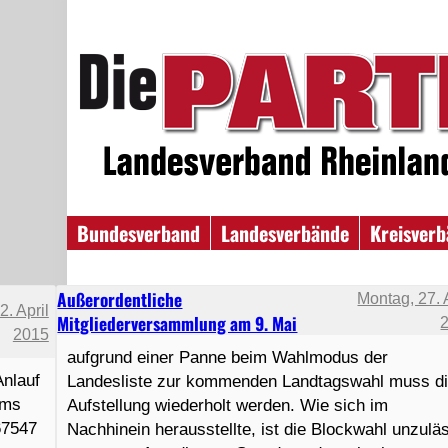
Bundesverband
Landesverbände
Kreisver
Außerordentliche
Montag, 27. 
2. April
Mitgliederversammlung am 9. Mai
2015
aufgrund einer Panne beim Wahlmodus der
Anlauf
Landesliste zur kommenden Landtagswahl muss d
rms
Aufstellung wiederholt werden. Wie sich im
67547
Nachhinein herausstellte, ist die Blockwahl unzulä