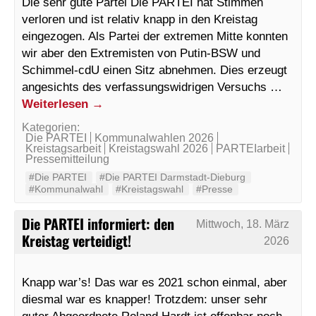
Die sehr gute Partei Die PARTEI hat Stimmen
verloren und ist relativ knapp in den Kreistag
eingezogen. Als Partei der extremen Mitte konnten
wir aber den Extremisten von Putin-BSW und
Schimmel-cdU einen Sitz abnehmen. Dies erzeugt
angesichts des verfassungswidrigen Versuchs …
Weiterlesen
→
Kategorien:
Die PARTEI
Kommunalwahlen 2026
Kreistagsarbeit
Kreistagswahl 2026
PARTEIarbeit
Pressemitteilung
#Die PARTEI
#Die PARTEI Darmstadt-Dieburg
#Kommunalwahl
#Kreistagswahl
#Presse
Die PARTEI informiert: den
Mittwoch, 18. März
Kreistag verteidigt!
2026
Knapp war’s! Das war es 2021 schon einmal, aber
diesmal war es knapper! Trotzdem: unser sehr
guter Abgeordnete Roland Hardt ist offenbar noch