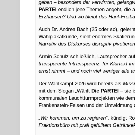
geben – besonders der verwirrten, gelangw
PARTEI
endlich jene Themen angeht, die a
Erzhausen? Und wo bleibt das Hanf-Freib
Auch Dr. Andrea Bach (25 oder so), gelern
Wahlplakatkunde, sieht enormes Skalierun
Narrativ des Diskurses disruptiv pivotieren
Armin Schulz schließlich, Lautsprecher a
transparente Intransparenz, für Klartext im
ernst nimmt – und noch viel weniger alle a
Der Wahlkampf 2026 wird bereits als
Missi
mit dem Slogan „Wählt
Die PARTEI
– sie i
kommunalen Leuchtturmprojekten wie dem 
Frankenstein-Felsen und der Umwidmung d
„Wir kommen, um zu regieren“
, kündigt R
Fraktionsbüro mit prall gefülltem Getränke