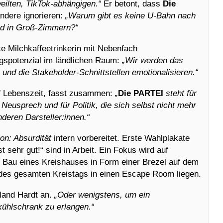
eilten, TikTok-abhängigen.“
Er betont, dass
Die
ndere ignorieren:
„Warum gibt es keine U-Bahn nach
ad in Groß-Zimmern?“
te Milchkaffeetrinkerin mit Nebenfach
gspotenzial im ländlichen Raum:
„Wir werden das
 und die Stakeholder-Schnittstellen emotionalisieren.“
uf Lebenszeit, fasst zusammen:
„
Die PARTEI
steht für
 Neusprech und für Politik, die sich selbst nicht mehr
nderen Darsteller:innen.“
on: Absurdität
intern vorbereitet. Erste Wahlplakate
st sehr gut!“ sind in Arbeit. Ein Fokus wird auf
Bau eines Kreishauses in Form einer Brezel auf dem
es gesamten Kreistags in einen Escape Room liegen.
oland Hardt an.
„Oder wenigstens, um ein
kühlschrank zu erlangen.“