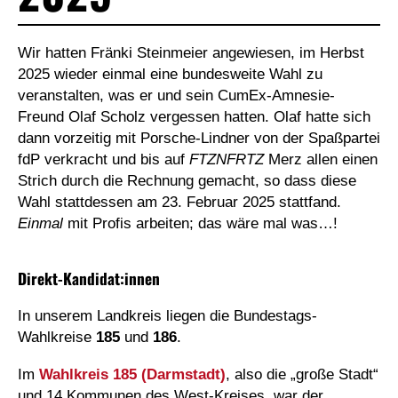
Wir hatten Fränki Steinmeier angewiesen, im Herbst
2025 wieder einmal eine bundesweite Wahl zu
veranstalten, was er und sein CumEx-Amnesie-
Freund Olaf Scholz vergessen hatten. Olaf hatte sich
dann vorzeitig mit Porsche-Lindner von der Spaßpartei
fdP verkracht und bis auf
FTZNFRTZ
Merz allen einen
Strich durch die Rechnung gemacht, so dass diese
Wahl stattdessen am 23. Februar 2025 stattfand.
Einmal
mit Profis arbeiten; das wäre mal was…!
Direkt-Kandidat:innen
In unserem Landkreis liegen die Bundestags-
Wahlkreise
185
und
186
.
Im
Wahlkreis 185 (Darmstadt)
, also die „große Stadt“
und 14 Kommunen des West-Kreises, war der