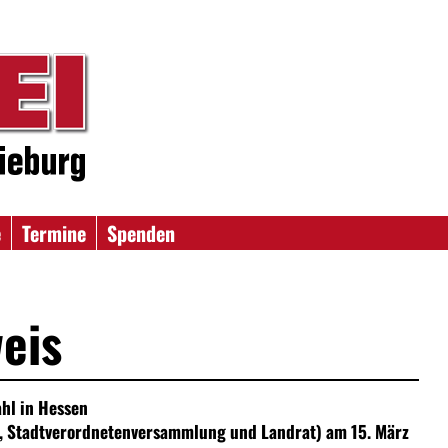
e
Termine
Spenden
eis
l in Hessen
g, Stadtverordnetenversammlung und Landrat) am 15. März