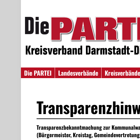
Die PARTEI
Landesverbände
Kreisverbänd
Transparenzhinw
Transparenzbekanntmachung zur Kommunalwah
(Bürgermeister, Kreistag, Gemeindevertretun