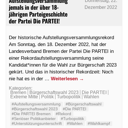
Aufstellungsversammlung
Donnerstag, 22.
jemals in der über 18-
Dezember 2022
jährigen Parteigeschichte
der Partei Die PARTEI!
Der historische Aufstellungsversammlungsrekord
Am Sonntag, den 18. Dezember 2022, hat der
Landesverband Bremen der Partei Die PARTEI in
einer Rekordaufstellungsversammlung seine
Kandidat*innen für die Wahl zur Bürgerschaft 2023
gekürt. Und das in historischer Rekordzeit: Noch
nie hat es in der …
Weiterlesen
→
Kategorien:
Bremen
Bürgerschaftswahl 2023
Die PARTEI
Extreme Mitte
Politik
Turbopolitik
Wahlen
#Aufstellungsversammlung
#Bürgerschaftswahl
#Bürgerschaftswahl 2023
#Die PARTEI
#Die PARTEI Bremen
#Rekord
#Seriöser Politikanbieter
#Turbopolitik
#Unterstützungsunterschrift
#Wahlen
#Wahlkampf