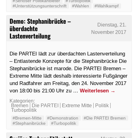
#Seriöser Politikanbieter
#Turbopolitik
#Unterstützungsunterschrift
#Wahlen
#Wahlkampf
Demo: Stephanibrücke –
Dienstag, 21.
überdachte
November 2017
Lastenverteilung
Die PARTEI lädt zur überdachten Lastenverteilung
– Entlastende Konzepte für die Stephanibrücke Die
Stephanibrücke ist marode. Die PARTEI Bremen –
Extreme Mitte lädt deshalb interessierte Fußgänger
und Radfahrer am Freitag, den 24. November 2017
von 18:00 bis 21:00 Uhr zu …
Weiterlesen
→
Kategorien:
Bremen
Die PARTEI
Extreme Mitte
Politik
Turbopolitik
#Bremen-Mitte
#Demonstration
#Die PARTEI Bremen
#Stephanibrücke
#Turbopolitik