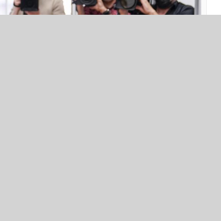
ed (bearbeitet) | Quelle:
ahl-2023-giffey-wollte-ihre-stimme-nicht-in-die-