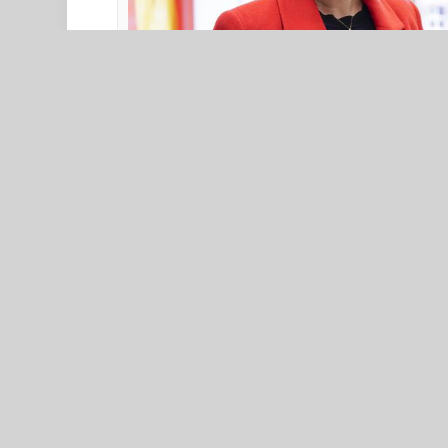
© imago images/Political-Moments/Uncredit
https://www.tagesspiegel.de/berlin/berlin-w
mulltonne-werfen-9336656.html
Kategorien: