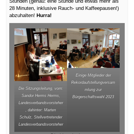
Stunden (genau: eine Stunde und etwas mehr als
28 Minuten, inklusive Rauch- und Kaffeepausen!)
abzuhalten!
Hurra!
Einige Mitglieder der
Rekordaufstellungversam
Die Sitzungsleitung, vorn:
mlung zur
Sandor Herms Herms,
Bürgerschaftswahl 2023
Landesverbandsvorsteher
, dahinter: Marten
Schulz, Stellvertretender
Landesverbandsvorsteher