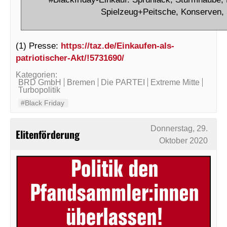
Spielzeug+Peitsche, Konserven,
(1) Presse:
https://taz.de/Einkaufen-als-
patriotischer-Akt/!5731690/
Kategorien:
BRD GmbH
Bremen
Die PARTEI
Extreme Mitte
Turbopolitik
#Black Friday
Donnerstag, 29.
Elitenförderung
Oktober 2020