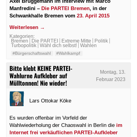
Axel Brüggemann im Interview mit Marco
Manfredini –
Die PARTEI Bremen
, in der
Schwankhalle Bremen vom
23. April 2015
Weiterlesen →
Kategorien:
Bremen
Die PARTEI
Extreme Mitte
Politik
Turbopolitik
Wähl dich selbst!
Wahlen
#Bürgerschaftswahl
#Wahlkampf
Bitte klebt KEINE PARTEI-
Montag, 13.
Wahlurne Aufkleber auf
Februar 2023
Mülltonnen! Nie wieder!
Lars Ottokar Köke
Es wurden offenbar im Vorfeld der
Wahlwiederholung der Chaoswahl in Berlin die
im
Internet frei verkäuflichen PARTEI-Aufkleber