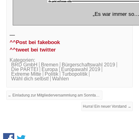
„Es war immer so…
—
^^Post bei fakebook
^^tweet bei twitter
Kategorien:
BRD GmbH
Bremen
Bürgerschaftswahl 2019
Die PARTEI
Europa
Europawahl 2019
Extreme Mitte
Politik
Turbopolitik
Wähl dich selbst!
Wahlen
← Einladung zur Mitgliederversammlung am Sonntag, 27. Januar 2019
Hurra! Ein neuer Vorstand →