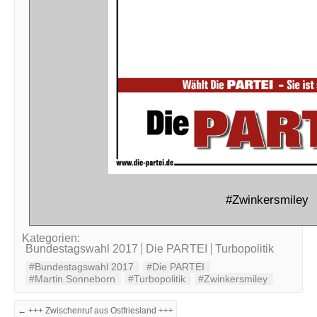
#Zwinkersmiley
Kategorien:
Bundestagswahl 2017
Die PARTEI
Turbopolitik
#Bundestagswahl 2017
#Die PARTEI
#Martin Sonneborn
#Turbopolitik
#Zwinkersmiley
← +++ Zwischenruf aus Ostfriesland +++