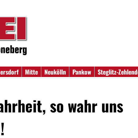
ersdorf
Mitte
Neukölln
Pankow
Steglitz-Zehlend
ahrheit, so wahr uns
!