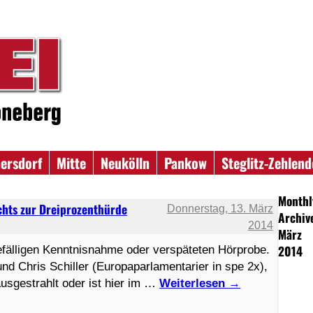
ersdorf
Mitte
Neukölln
Pankow
Steglitz-Zehlend
Monthl
hts zur Dreiprozenthürde
Donnerstag, 13. März
Archiv
2014
März
2014
gefälligen Kenntnisnahme oder verspäteten Hörprobe.
nd Chris Schiller (Europaparlamentarier in spe 2x),
usgestrahlt oder ist hier im …
Weiterlesen
→