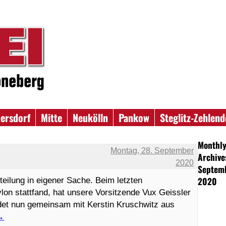
ersdorf
Mitte
Neukölln
Pankow
Steglitz-Zehlend
Monthl
Montag, 28. September
Archive
2020
Septem
2020
eilung in eigener Sache. Beim letzten
n stattfand, hat unsere Vorsitzende Vux Geissler
ldet nun gemeinsam mit Kerstin Kruschwitz aus
→