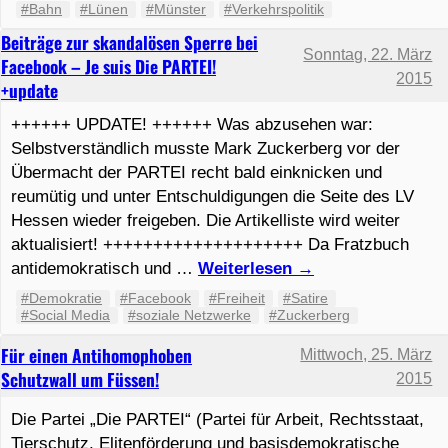
#Bahn
#Lünen
#Münster
#Verkehrspolitik
Beiträge zur skandalösen Sperre bei
Sonntag, 22. März
Facebook – Je suis Die PARTEI!
2015
+update
++++++ UPDATE! ++++++ Was abzusehen war:
Selbstverständlich musste Mark Zuckerberg vor der
Übermacht der PARTEI recht bald einknicken und
reumütig und unter Entschuldigungen die Seite des LV
Hessen wieder freigeben. Die Artikelliste wird weiter
aktualisiert! ++++++++++++++++++++ Da Fratzbuch
antidemokratisch und …
Weiterlesen
→
#Demokratie
#Facebook
#Freiheit
#Satire
#Social Media
#soziale Netzwerke
#Zuckerberg
Für einen Antihomophoben
Mittwoch, 25. März
Schutzwall um Füssen!
2015
Die Partei „Die PARTEI“ (Partei für Arbeit, Rechtsstaat,
Tierschutz, Elitenförderung und basisdemokratische