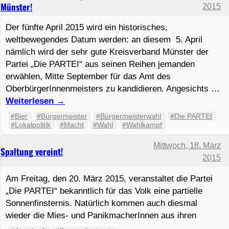
Münster!
2015
Der fünfte April 2015 wird ein historisches,
weltbewegendes Datum werden: an diesem 5. April
nämlich wird der sehr gute Kreisverband Münster der
Partei „Die PARTEI“ aus seinen Reihen jemanden
erwählen, Mitte September für das Amt des
OberbürgerInnenmeisters zu kandidieren. Angesichts …
Weiterlesen
→
#Bier
#Bürgermeister
#Bürgermeisterwahl
#Die PARTEI
#Lokalpolitik
#Macht
#Wahl
#Wahlkampf
Mittwoch, 18. März
Spaltung vereint!
2015
Am Freitag, den 20. März 2015, veranstaltet die Partei
„Die PARTEI“ bekanntlich für das Volk eine partielle
Sonnenfinsternis. Natürlich kommen auch diesmal
wieder die Mies- und PanikmacherInnen aus ihren