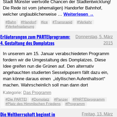
Stadt Münster wertvolle Chancen der Stadtentwicklung!
Die Rede ist vom (ehemaligen) Handorfer Bahnhof,
welcher unglaublicherweise …
Weiterlesen
→
#Bahn
#Handorf
#ice
#Transrapid
#Verkehr
#Verkehsplanung
Erläuterungen zum PARTEIprogramm:
Donnerstag, 5. März
4. Gestaltung des Domplatzes
2015
In unserem am 15. Januar verabschiedeten Programm
fordern wir die Umgestaltung des Domplatzes. Diese
Idee greifen nun die Grünen auf. Den alternativ
angehauchten studierten Sesselpupsern fällt dazu ein,
man könne daraus einen „idyllischen Aufenthaltsort“
machen. Wahrscheinlich soll man dann dort
Kategorie:
Das Programm
#Die PARTEI
#Domplatz
#Panzer
#PARTEIprogramm
#Platz des Himmlischen Friedens
#Programm
Die Weltherrschaft beginnt in
Freitag, 13. März