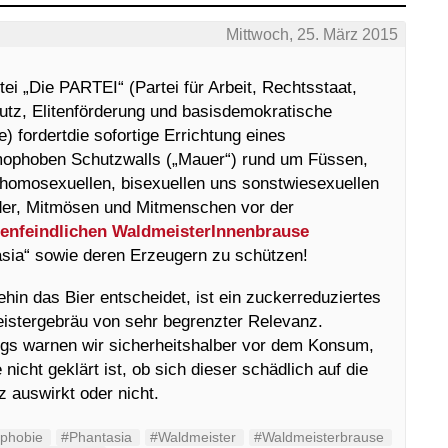
Mittwoch, 25. März 2015
tei „Die PARTEI“ (Partei für Arbeit, Rechtsstaat,
utz, Elitenförderung und basisdemokratische
ive) fordertdie sofortige Errichtung eines
mophoben Schutzwalls („Mauer“) rund um Füssen,
homosexuellen, bisexuellen uns sonstwiesexuellen
der, Mitmösen und Mitmenschen vor der
enfeindlichen WaldmeisterInnenbrause
sia“ sowie deren Erzeugern zu schützen!
hin das Bier entscheidet, ist ein zuckerreduziertes
istergebräu von sehr begrenzter Relevanz.
ngs warnen wir sicherheitshalber vor dem Konsum,
 nicht geklärt ist, ob sich dieser schädlich auf die
z auswirkt oder nicht.
phobie
#Phantasia
#Waldmeister
#Waldmeisterbrause