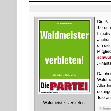
Die Par
Tiersch
Initiat
antiho
um die 
Mitglie
schwul
„Phanta
Da ohne
Waldme
Allerdi
solange
Toleran
Waldmeister verbieten!
#Homo