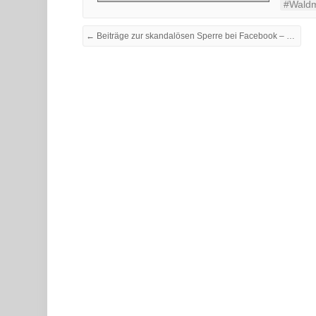
#Waldm
← Beiträge zur skandalösen Sperre bei Facebook – Je suis Die PARTEI! +update