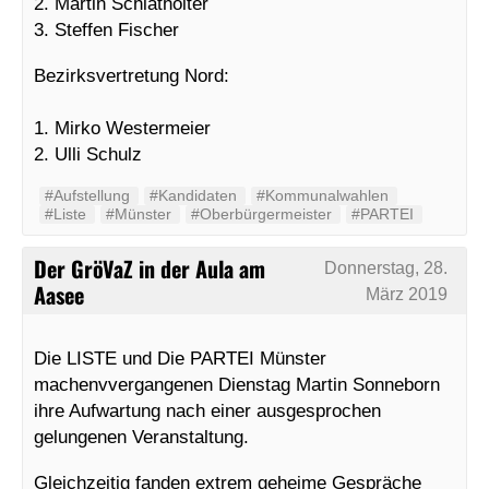
2. Martin Schlathölter
3. Steffen Fischer
Bezirksvertretung Nord:
1. Mirko Westermeier
2. Ulli Schulz
#Aufstellung
#Kandidaten
#Kommunalwahlen
#Liste
#Münster
#Oberbürgermeister
#PARTEI
Der GröVaZ in der Aula am
Donnerstag, 28.
Aasee
März 2019
Die LISTE und Die PARTEI Münster
machenvvergangenen Dienstag Martin Sonneborn
ihre Aufwartung nach einer ausgesprochen
gelungenen Veranstaltung.
Gleichzeitig fanden extrem geheime Gespräche