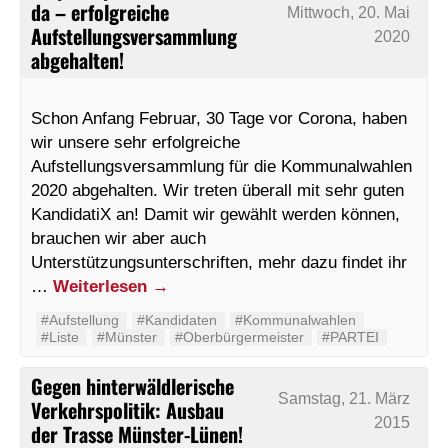
da – erfolgreiche
Mittwoch, 20. Mai
Aufstellungsversammlung
2020
abgehalten!
Schon Anfang Februar, 30 Tage vor Corona, haben
wir unsere sehr erfolgreiche
Aufstellungsversammlung für die Kommunalwahlen
2020 abgehalten. Wir treten überall mit sehr guten
KandidatiX an! Damit wir gewählt werden können,
brauchen wir aber auch
Unterstützungsunterschriften, mehr dazu findet ihr
…
Weiterlesen
→
#Aufstellung
#Kandidaten
#Kommunalwahlen
#Liste
#Münster
#Oberbürgermeister
#PARTEI
Gegen hinterwäldlerische
Samstag, 21. März
Verkehrspolitik: Ausbau
2015
der Trasse Münster-Lünen!