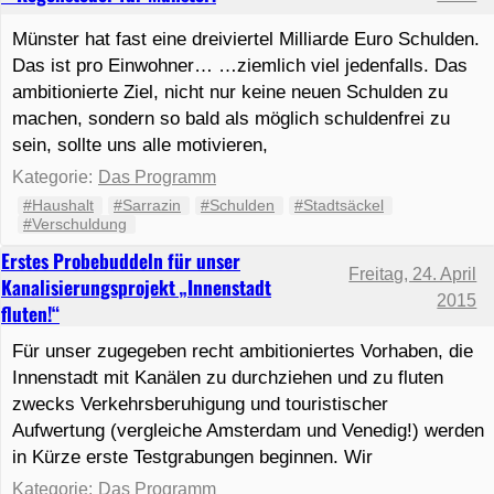
Münster hat fast eine dreiviertel Milliarde Euro Schulden.
Das ist pro Einwohner… …ziemlich viel jedenfalls. Das
ambitionierte Ziel, nicht nur keine neuen Schulden zu
machen, sondern so bald als möglich schuldenfrei zu
sein, sollte uns alle motivieren,
Kategorie:
Das Programm
#Haushalt
#Sarrazin
#Schulden
#Stadtsäckel
#Verschuldung
Erstes Probebuddeln für unser
Freitag, 24. April
Kanalisierungsprojekt „Innenstadt
2015
fluten!“
Für unser zugegeben recht ambitioniertes Vorhaben, die
Innenstadt mit Kanälen zu durchziehen und zu fluten
zwecks Verkehrsberuhigung und touristischer
Aufwertung (vergleiche Amsterdam und Venedig!) werden
in Kürze erste Testgrabungen beginnen. Wir
Kategorie:
Das Programm