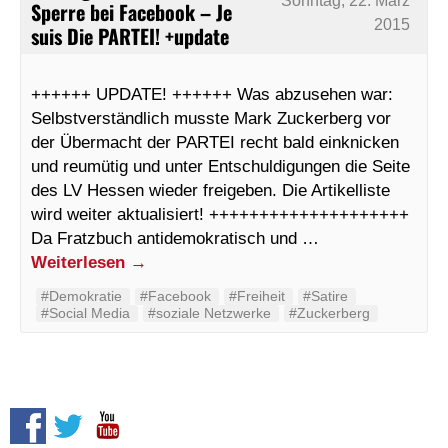
Sonntag, 22. März
Sperre bei Facebook – Je
2015
suis Die PARTEI! +update
++++++ UPDATE! ++++++ Was abzusehen war:
Selbstverständlich musste Mark Zuckerberg vor
der Übermacht der PARTEI recht bald einknicken
und reumütig und unter Entschuldigungen die Seite
des LV Hessen wieder freigeben. Die Artikelliste
wird weiter aktualisiert! ++++++++++++++++++++
Da Fratzbuch antidemokratisch und …
Weiterlesen
→
#Demokratie
#Facebook
#Freiheit
#Satire
#Social Media
#soziale Netzwerke
#Zuckerberg