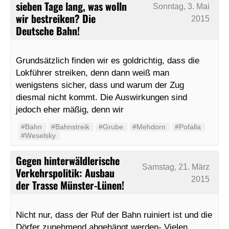
sieben Tage lang, was wolln
Sonntag, 3. Mai
wir bestreiken? Die
2015
Deutsche Bahn!
Grundsätzlich finden wir es goldrichtig, dass die
Lokführer streiken, denn dann weiß man
wenigstens sicher, dass und warum der Zug
diesmal nicht kommt. Die Auswirkungen sind
jedoch eher mäßig, denn wir
#Bahn
#Bahnstreik
#Grube
#Mehdorn
#Pofalla
#Weselsky
Gegen hinterwäldlerische
Samstag, 21. März
Verkehrspolitik: Ausbau
2015
der Trasse Münster-Lünen!
Nicht nur, dass der Ruf der Bahn ruiniert ist und die
Dörfer zunehmend abgehängt werden- Vielen