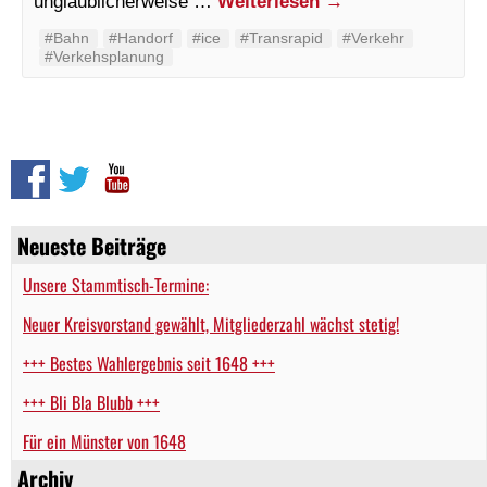
unglaublicherweise …
Weiterlesen
→
#Bahn
#Handorf
#ice
#Transrapid
#Verkehr
#Verkehsplanung
Neueste Beiträge
Unsere Stammtisch-Termine:
Neuer Kreisvorstand gewählt, Mitgliederzahl wächst stetig!
+++ Bestes Wahlergebnis seit 1648 +++
+++ Bli Bla Blubb +++
Für ein Münster von 1648
Archiv