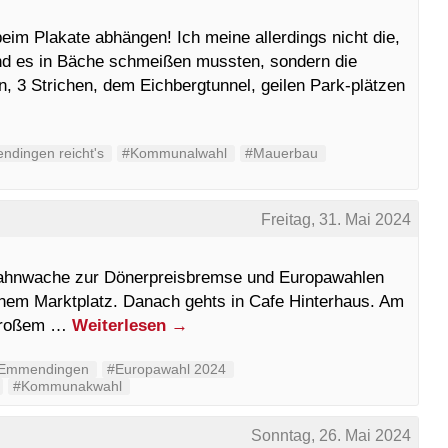
eim Plakate abhängen! Ich meine allerdings nicht die,
und es in Bäche schmeißen mussten, sondern die
, 3 Strichen, dem Eichbergtunnel, geilen Park-plätzen
dingen reicht's
#Kommunalwahl
#Mauerbau
Freitag, 31. Mai 2024
 Mahnwache zur Dönerpreisbremse und Europawahlen
nem Marktplatz. Danach gehts in Cafe Hinterhaus. Am
m großem …
Weiterlesen
→
Emmendingen
#Europawahl 2024
#Kommunakwahl
Sonntag, 26. Mai 2024