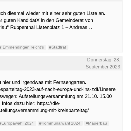
ch diesmal wieder mit einer sehr guten Liste an.
r guten KandidatX in den Gemeinderat von
risu“ Ruppenthal Listenplatz 1 – Andreas …
r Emmendingen reicht's
#Stadtrat
Donnerstag, 28.
September 2023
u hier und irgendwas mit Fernsehgarten.
esparteitag-2023-auf-nach-europa-und-ins-zdf/Unsere
eswegen: Aufstellungsversammlung am 21.10. 15.00
nfos dazu hier: https://die-
stellungsversammlung-mit-kreisparteitag/
#Europawahl 2024
#Kommunalwahl 2024
#Mauerbau