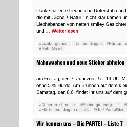
Danke für eure freundliche Unterstützung b
die mit „Scheiß Natur!“ nicht klar kamen 
Liebhabenden von netten smiley Gesichtern
und …
Weiterlesen
→
#Eichbergtunnel
#Emmendingen
#Für Emmen
#Mehr Meer!
Mahnwachen und neue Sticker abholen
am Freitag, den 7. Juni von 15 – 19 Uhr
ohne 5 % Hürde. Am Brunnen auf dem klei
Samstag, den 8.6. findet ihr uns auf de
#Dönerpreisbremse
#Eichbergtunnel jetzt!
#
#Für Emmendingen reicht's
#Geil! Parkplätze.
Wir kennen uns – Die PARTEI – Liste 7