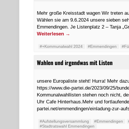
Mehr große Kreisstadt wagen Wir treten au
Wählen sie am 9.6.2024 unsere sieben seh
Emmendingen. Je Listenplatz 2 – Tanja „G
Weiterlesen
→
#+Kommunalwahl 2024
#Emmendingen
#Fü
Wahlen und irgendwas mit Listen
unsere Europaliste steht! Hurra! Mehr daz
https://www.die-partei.de/2023/09/25/bund
Kommunalwahllisten stehen noch nicht, d
Uhr Cafe Hinterhaus.Mehr und fortlaufende I
partei.net/emmendingen/einladung-zur-auf
#Aufstellungsversammlung
#Emmendingen
#Stadtratswahl Emmendingen