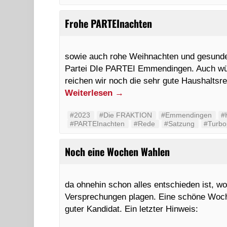
Frohe PARTEInachten
sowie auch rohe Weihnachten und gesunde
Partei DIe PARTEI Emmendingen. Auch wün
reichen wir noch die sehr gute Haushalt
Weiterlesen
→
#2023
#Die FRAKTION
#Emmendingen
#
#PARTEInachten
#Rede
#Satzung
#Turbop
Noch eine Wochen Wahlen
da ohnehin schon alles entschieden ist, wol
Versprechungen plagen. Eine schöne Woc
guter Kandidat. Ein letzter Hinweis: