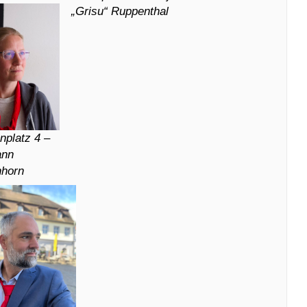
„Grisu“ Ruppenthal
enplatz 4 –
ann
horn