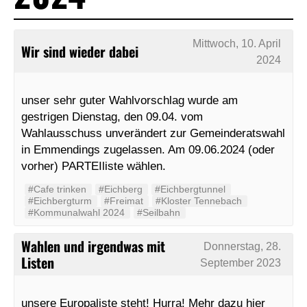
Mittwoch, 10. April
Wir sind wieder dabei
2024
unser sehr guter Wahlvorschlag wurde am
gestrigen Dienstag, den 09.04. vom
Wahlausschuss unverändert zur Gemeinderatswahl
in Emmendings zugelassen. Am 09.06.2024 (oder
vorher) PARTEIliste wählen.
#Cafe trinken
#Eichberg
#Eichbergtunnel
#Eichbergturm
#Freimat
#Kloster Tennebach
#Kommunalwahl 2024
#Seilbahn
Wahlen und irgendwas mit
Donnerstag, 28.
Listen
September 2023
unsere Europaliste steht! Hurra! Mehr dazu hier