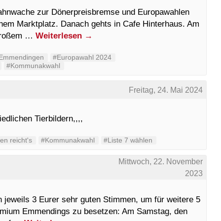
 Mahnwache zur Dönerpreisbremse und Europawahlen
nem Marktplatz. Danach gehts in Cafe Hinterhaus. Am
m großem …
Weiterlesen
→
Emmendingen
#Europawahl 2024
#Kommunakwahl
z
Freitag, 24. Mai 2024
dlichen Tierbildern,,,,
n reicht's
#Kommunakwahl
#Liste 7 wählen
Mittwoch, 22. November
2023
n jeweils 3 Eurer sehr guten Stimmen, um für weitere 5
Gremium Emmendings zu besetzen: Am Samstag, den