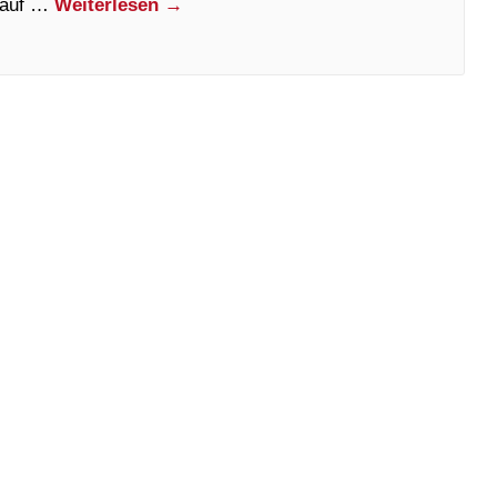
l auf …
Weiterlesen
→