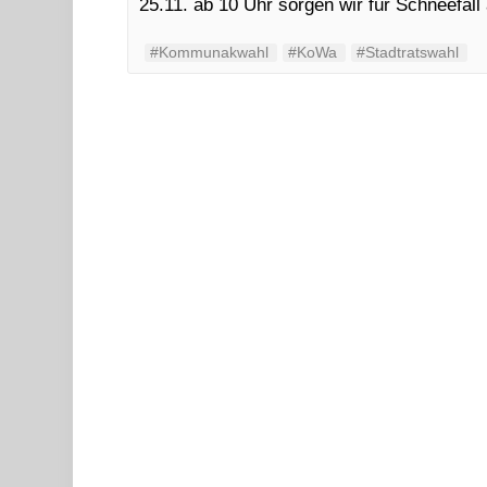
25.11. ab 10 Uhr sorgen wir für Schneefal
#Kommunakwahl
#KoWa
#Stadtratswahl