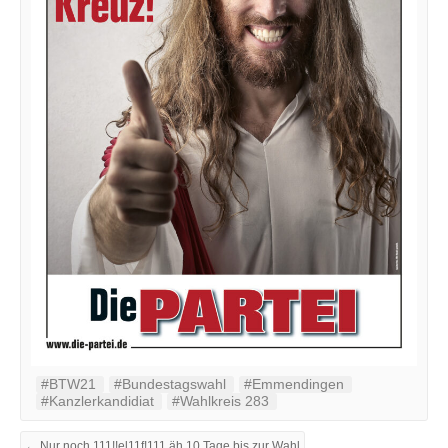
#BTW21
#Bundestagswahl
#Emmendingen
#Kanzlerkandidiat
#Wahlkreis 283
← Nur noch 111!!el11f!111 äh 10 Tage bis zur Wahl