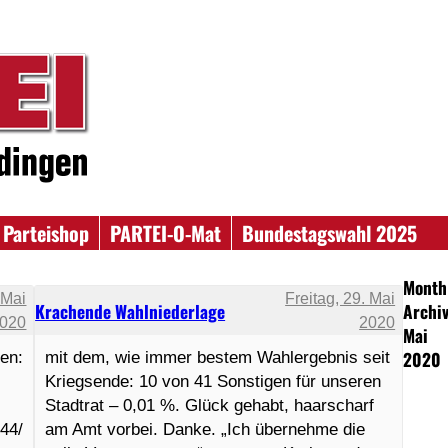
Parteishop
PARTEI-O-Mat
Bundestagswahl 2025
Month
 Mai
Freitag, 29. Mai
Krachende Wahlniederlage
Archiv
020
2020
Mai
2020
en:
mit dem, wie immer bestem Wahlergebnis seit
Kriegsende: 10 von 41 Sonstigen für unseren
Stadtrat – 0,01 %. Glück gehabt, haarscharf
44/
am Amt vorbei. Danke. „Ich übernehme die