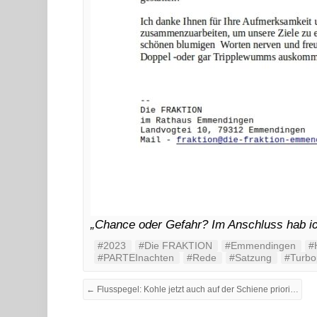
„Chance oder Gefahr? Im Anschluss hab ich
#2023
#Die FRAKTION
#Emmendingen
#
#PARTEInachten
#Rede
#Satzung
#Turbop
← Flusspegel: Kohle jetzt auch auf der Schiene priorisiert!