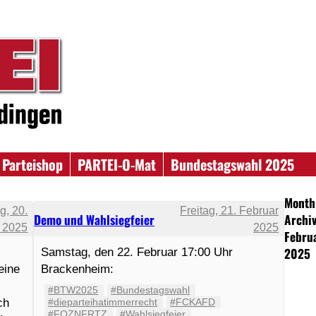
Parteishop
PARTEI-O-Mat
Bundestagswahl 2025
Month
g, 20.
Freitag, 21. Februar
Demo und Wahlsiegfeier
Archiv
 2025
2025
Febru
2025
Samstag, den 22. Februar 17:00 Uhr
eine
Brackenheim:
#BTW2025
#Bundestagswahl
ch
#dieparteihatimmerrecht
#FCKAFD
#FOZNFRTZ
#Wahlsiegfeier