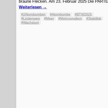
braune Flecken. Am 23. Februar 2025 Die PART
Weiterlesen
→
#2Atombomben
#Atombombe
#BTW2025
#Lindenweg
#Meer
#Mehrvonallem
#Stabilität
#Wachstum