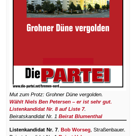
Mut zum Protz: Grohner Düne vergolden.
Wählt Niels Ben Petersen – er ist sehr gut.
Listenkandidat Nr. 8 auf Liste 7
.
Beiratskandidat Nr. 1
Beirat Blumenthal
Listenkandidat Nr. 7
.
Bob Worseg
, Straßenbauer.