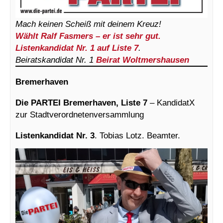
Mach keinen Scheiß mit deinem Kreuz!
Wählt Ralf Fasmers – er ist sehr gut.
Listenkandidat Nr. 1 auf Liste 7
.
Beiratskandidat Nr. 1
Beirat Woltmershausen
Bremerhaven
Die PARTEI Bremerhaven, Liste 7
– KandidatX
zur Stadtverordnetenversammlung
Listenkandidat Nr. 3
. Tobias Lotz. Beamter.