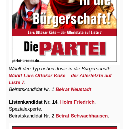
Wählt den Typ neben Josie in die Bürgerschaft!
Wählt Lars Ottokar Köke – der Allerletzte auf
Liste 7
.
Beiratskandidat Nr. 1
Beirat Neustadt
Listenkandidat Nr. 14
.
Holm Friedrich
,
Spezialexperte.
Beiratskandidat Nr. 2
Beirat Schwachhausen
.