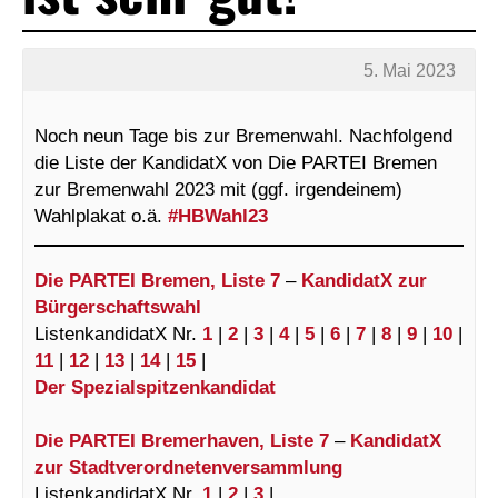
5. Mai 2023
Noch neun Tage bis zur Bremenwahl. Nachfolgend
die Liste der KandidatX von Die PARTEI Bremen
zur Bremenwahl 2023 mit (ggf. irgendeinem)
Wahlplakat o.ä.
#HBWahl23
Die PARTEI Bremen, Liste 7
–
KandidatX zur
Bürgerschaftswahl
ListenkandidatX Nr.
1
|
2
|
3
|
4
|
5
|
6
|
7
|
8
|
9
|
10
|
11
|
12
|
13
|
14
|
15
|
Der Spezialspitzenkandidat
Die PARTEI Bremerhaven, Liste 7
–
KandidatX
zur Stadtverordnetenversammlung
ListenkandidatX Nr.
1
|
2
|
3
|