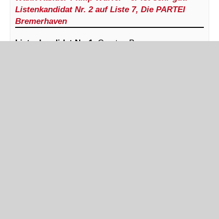
Listenkandidat Nr. 2 auf Liste 7, Die PARTEI
Bremerhaven
Listenkandidat Nr. 1
. Carsten Baumann.
Diplomierter Sozialarbeiter.
Wählt Carsten Baumann (links) – er ist sehr gut.
Listenkandidat Nr. 1 auf Liste 7, Die PARTEI
Bremerhaven
Kategorien: