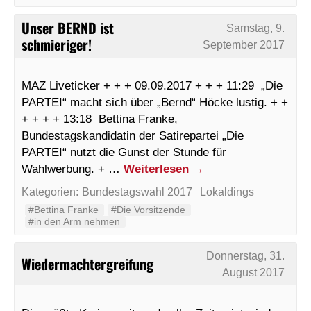
Unser BERND ist
Samstag, 9.
schmieriger!
September 2017
MAZ Liveticker + + + 09.09.2017 + + + 11:29 „Die
PARTEI“ macht sich über „Bernd“ Höcke lustig. + +
+ + + + 13:18 Bettina Franke,
Bundestagskandidatin der Satirepartei „Die
PARTEI“ nutzt die Gunst der Stunde für
Wahlwerbung. + …
Weiterlesen
→
Kategorien:
Bundestagswahl 2017
Lokaldings
#Bettina Franke
#Die Vorsitzende
#in den Arm nehmen
Donnerstag, 31.
Wiedermachtergreifung
August 2017