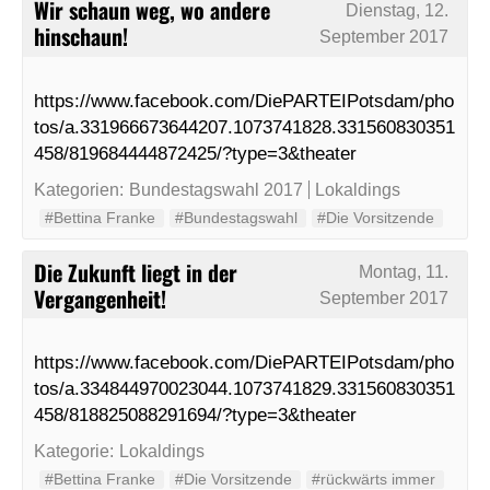
Wir schaun weg, wo andere
Dienstag, 12.
hinschaun!
September 2017
https://www.facebook.com/DiePARTEIPotsdam/pho
tos/a.331966673644207.1073741828.331560830351
458/819684444872425/?type=3&theater
Kategorien:
Bundestagswahl 2017
Lokaldings
#Bettina Franke
#Bundestagswahl
#Die Vorsitzende
Die Zukunft liegt in der
Montag, 11.
Vergangenheit!
September 2017
https://www.facebook.com/DiePARTEIPotsdam/pho
tos/a.334844970023044.1073741829.331560830351
458/818825088291694/?type=3&theater
Kategorie:
Lokaldings
#Bettina Franke
#Die Vorsitzende
#rückwärts immer