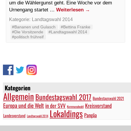
um die Wählergunst geht. Eine Woche vor dem
Urnengang startet …
Weiterlesen
→
Kategorie:
Landtagswahl 2014
#Bananen und Gulasch
#Bettina Franke
#Die Vorsitzende
#Landtagswahl 2014
#politisch frühreif
Kategorien
Allgemein
Bundestagswahl 2017
Bundestagswahl 2021
Europa und die Welt
in der SVV
Kreisvorstand
Kommunalwahl
Lokaldings
Pangäa
Landesvorstand
Landtagswahl 2014