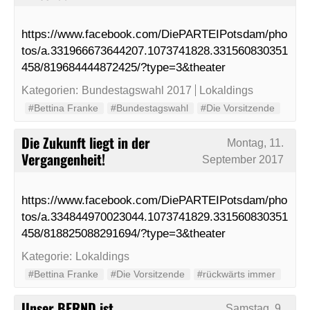
https://www.facebook.com/DiePARTEIPotsdam/pho
tos/a.331966673644207.1073741828.331560830351
458/819684444872425/?type=3&theater
Kategorien:
Bundestagswahl 2017
Lokaldings
#Bettina Franke
#Bundestagswahl
#Die Vorsitzende
Die Zukunft liegt in der
Montag, 11.
Vergangenheit!
September 2017
https://www.facebook.com/DiePARTEIPotsdam/pho
tos/a.334844970023044.1073741829.331560830351
458/818825088291694/?type=3&theater
Kategorie:
Lokaldings
#Bettina Franke
#Die Vorsitzende
#rückwärts immer
Unser BERND ist
Samstag, 9.