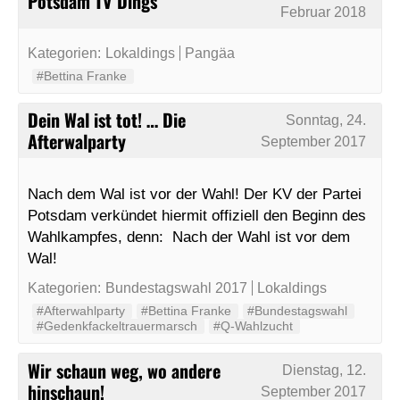
Potsdam TV Dings
Februar 2018
Kategorien:
Lokaldings
Pangäa
#Bettina Franke
Dein Wal ist tot! … Die
Sonntag, 24.
Afterwalparty
September 2017
Nach dem Wal ist vor der Wahl! Der KV der Partei
Potsdam verkündet hiermit offiziell den Beginn des
Wahlkampfes, denn: Nach der Wahl ist vor dem
Wal!
Kategorien:
Bundestagswahl 2017
Lokaldings
#Afterwahlparty
#Bettina Franke
#Bundestagswahl
#Gedenkfackeltrauermarsch
#Q-Wahlzucht
Wir schaun weg, wo andere
Dienstag, 12.
hinschaun!
September 2017