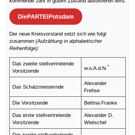
kommende Jahr in gutem Zustand absolvieren wird.
DiePARTEIPotsdam
Der neue Kreisvorstand setzt sich wie folgt
zusammen
(Aufzählung in alphabetischer
Reihenfolge):
Das zweite stellvertretende
*
w.o.A.d.N.
Vorsitzende
Alexander
Das Schatzmeisternde
Frehse
Die Vorsitzende
Bettina Franke
Das erste stellvertretende
Alexander D.
Vorsitzende
Wietschel
Der zweite stellvertretende