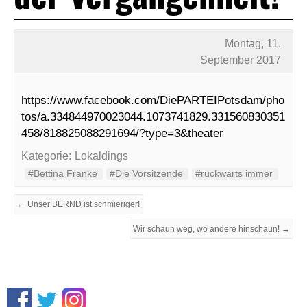
Montag, 11.
September 2017
https://www.facebook.com/DiePARTEIPotsdam/pho
tos/a.334844970023044.1073741829.331560830351
458/818825088291694/?type=3&theater
Kategorie:
Lokaldings
#Bettina Franke
#Die Vorsitzende
#rückwärts immer
← Unser BERND ist schmieriger!
Wir schaun weg, wo andere hinschaun! →