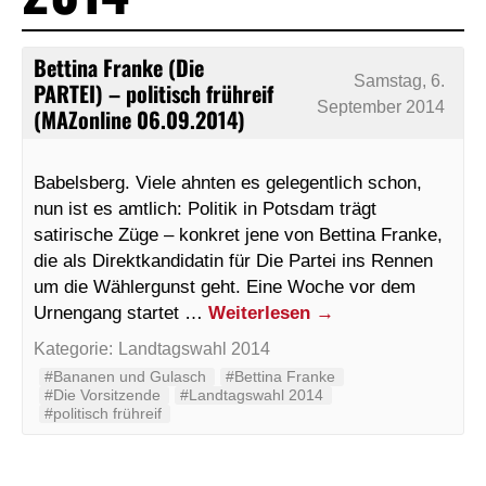
Bettina Franke (Die
Samstag, 6.
PARTEI) – politisch frühreif
September 2014
(MAZonline 06.09.2014)
Babelsberg. Viele ahnten es gelegentlich schon,
nun ist es amtlich: Politik in Potsdam trägt
satirische Züge – konkret jene von Bettina Franke,
die als Direktkandidatin für Die Partei ins Rennen
um die Wählergunst geht. Eine Woche vor dem
Urnengang startet …
Weiterlesen
→
Kategorie:
Landtagswahl 2014
#Bananen und Gulasch
#Bettina Franke
#Die Vorsitzende
#Landtagswahl 2014
#politisch frühreif