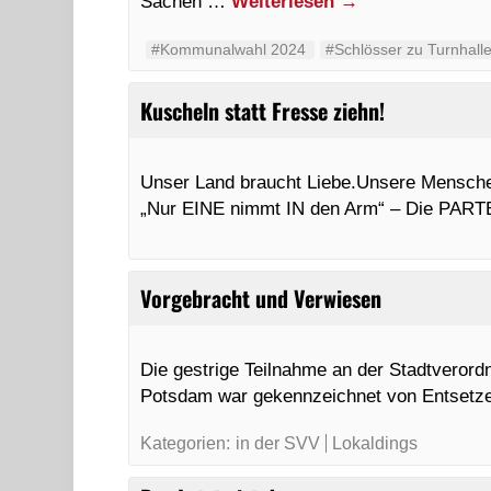
Sachen …
Weiterlesen
→
#Kommunalwahl 2024
#Schlösser zu Turnhall
Kuscheln statt Fresse ziehn!
Unser Land braucht Liebe.Unsere Menschen
„Nur EINE nimmt IN den Arm“ – Die PART
Vorgebracht und Verwiesen
Die gestrige Teilnahme an der Stadtveror
Potsdam war gekennzeichnet von Entsetze
Kategorien:
in der SVV
Lokaldings