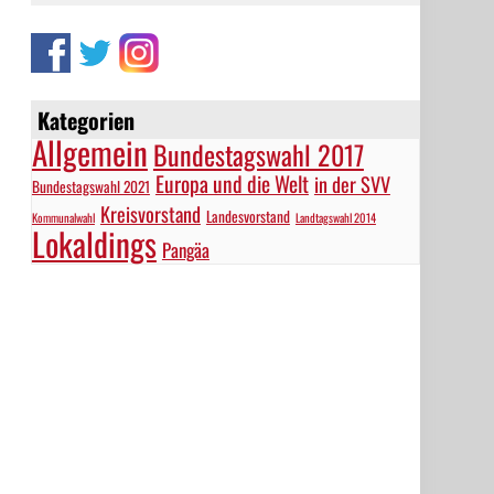
Kategorien
Allgemein
Bundestagswahl 2017
Europa und die Welt
in der SVV
Bundestagswahl 2021
Kreisvorstand
Landesvorstand
Kommunalwahl
Landtagswahl 2014
Lokaldings
Pangäa