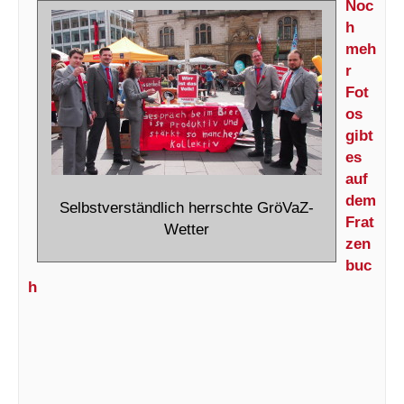
Noc
h
meh
r
Fot
os
gibt
es
auf
dem
Selbstverständlich herrschte GröVaZ-
Frat
Wetter
zen
buc
h