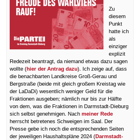
Zu
diesem
Punkt
hatte ich
als
einziger
explizit
Redezeit beantragt, da niemand etwas dazu sagen
wollte (
hier der Antrag dazu
). Ich zeige auf, dass
die benachbarten Landkreise Groß-Gerau und
Bergstraße (beide mit gleich großem Kreistag wie
der LaDaDi) wesentlich weniger Geld für die
Fraktionen ausgeben; nämlich nur bis zur Hälfte
von dem, was die Fraktionen in Darmstadt-Dieburg
sich selbst genehmigen. Nach
meiner Rede
herrscht betretenes Schweigen im Saal. Der
Presse gebe ich noch die entsprechenden Seiten
der jeweiligen Haushaltspläne 2024 (
Darmstadt-