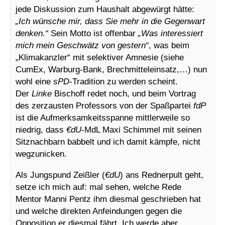
jede Diskussion zum Haushalt abgewürgt hätte:
„Ich wünsche mir, dass Sie mehr in die Gegenwart
denken.“
Sein Motto ist offenbar
„Was interessiert
mich mein Geschwätz von gestern“
, was beim
„Klimakanzler“ mit selektiver Amnesie (siehe
CumEx, Warburg-Bank, Brechmitteleinsatz,…) nun
wohl eine
sPD
-Tradition zu werden scheint.
Der
Linke
Bischoff redet noch, und beim Vortrag
des zerzausten Professors von der Spaßpartei
fdP
ist die Aufmerksamkeitsspanne mittlerweile so
niedrig, dass
€dU
-MdL Maxi Schimmel mit seinen
Sitznachbarn babbelt und ich damit kämpfe, nicht
wegzunicken.
Als Jungspund Zeißler (
€dU
) ans Rednerpult geht,
setze ich mich auf: mal sehen, welche Rede
Mentor Manni Pentz ihm diesmal geschrieben hat
und welche direkten Anfeindungen gegen die
Opposition er diesmal fährt. Ich werde aber