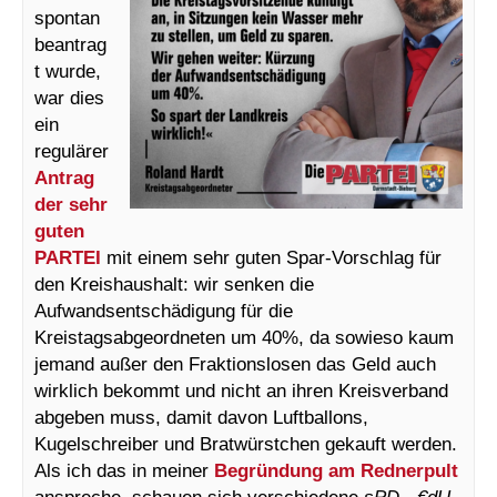
spontan
beantrag
t wurde,
war dies
ein
regulärer
Antrag
der sehr
guten
PARTEI
mit einem sehr guten Spar-Vorschlag für
den Kreishaushalt: wir senken die
Aufwandsentschädigung für die
Kreistagsabgeordneten um 40%, da sowieso kaum
jemand außer den Fraktionslosen das Geld auch
wirklich bekommt und nicht an ihren Kreisverband
abgeben muss, damit davon Luftballons,
Kugelschreiber und Bratwürstchen gekauft werden.
Als ich das in meiner
Begründung am Rednerpult
anspreche, schauen sich verschiedene
sPD
-,
€dU
–