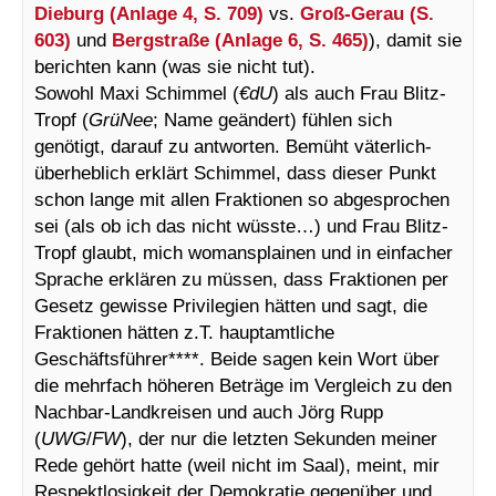
Dieburg (Anlage 4, S. 709)
vs.
Groß-Gerau (S.
603)
und
Bergstraße (Anlage 6, S. 465)
), damit sie
berichten kann (was sie nicht tut).
Sowohl Maxi Schimmel (
€dU
) als auch Frau Blitz-
Tropf (
GrüNee
; Name geändert) fühlen sich
genötigt, darauf zu antworten. Bemüht väterlich-
überheblich erklärt Schimmel, dass dieser Punkt
schon lange mit allen Fraktionen so abgesprochen
sei (als ob ich das nicht wüsste…) und Frau Blitz-
Tropf glaubt, mich womansplainen und in einfacher
Sprache erklären zu müssen, dass Fraktionen per
Gesetz gewisse Privilegien hätten und sagt, die
Fraktionen hätten z.T. hauptamtliche
Geschäftsführer****. Beide sagen kein Wort über
die mehrfach höheren Beträge im Vergleich zu den
Nachbar-Landkreisen und auch Jörg Rupp
(
UWG
/
FW
), der nur die letzten Sekunden meiner
Rede gehört hatte (weil nicht im Saal), meint, mir
Respektlosigkeit der Demokratie gegenüber und