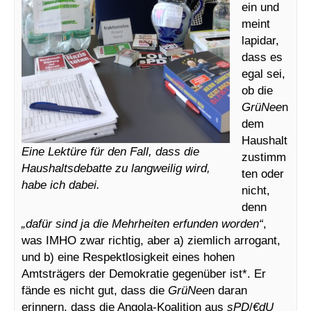
ein und
meint
lapidar,
dass es
egal sei,
ob die
GrüNee
n
dem
Haushalt
Eine Lektüre für den Fall, dass die
zustimm
Haushaltsdebatte zu langweilig wird,
ten oder
habe ich dabei.
nicht,
denn
„dafür sind ja die Mehrheiten erfunden worden“
,
was IMHO zwar richtig, aber a) ziemlich arrogant,
und b) eine Respektlosigkeit eines hohen
Amtsträgers der Demokratie gegenüber ist*. Er
fände es nicht gut, dass die
GrüNee
n daran
erinnern, dass die Angola-Koalition aus
sPD
/
€dU