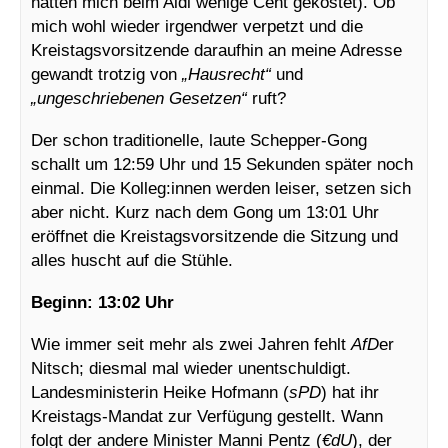
hatten mich beim Aldi wenige Cent gekostet). Ob
mich wohl wieder irgendwer verpetzt und die
Kreistagsvorsitzende daraufhin an meine Adresse
gewandt trotzig von
„Hausrecht“
und
„ungeschriebenen Gesetzen“
ruft?
Der schon traditionelle, laute Schepper-Gong
schallt um 12:59 Uhr und 15 Sekunden später noch
einmal. Die Kolleg:innen werden leiser, setzen sich
aber nicht. Kurz nach dem Gong um 13:01 Uhr
eröffnet die Kreistagsvorsitzende die Sitzung und
alles huscht auf die Stühle.
Beginn: 13:02 Uhr
Wie immer seit mehr als zwei Jahren fehlt
AfD
er
Nitsch; diesmal mal wieder unentschuldigt.
Landesministerin Heike Hofmann (
sPD
) hat ihr
Kreistags-Mandat zur Verfügung gestellt. Wann
folgt der andere Minister Manni Pentz (
€dU
), der