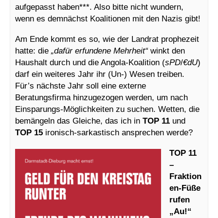
aufgepasst haben***. Also bitte nicht wundern,
wenn es demnächst Koalitionen mit den Nazis gibt!
Am Ende kommt es so, wie der Landrat prophezeit
hatte: die
„dafür erfundene Mehrheit“
winkt den
Haushalt durch und die Angola-Koalition (
sPD
/
€dU
)
darf ein weiteres Jahr ihr (Un-) Wesen treiben.
Für’s nächste Jahr soll eine externe
Beratungsfirma hinzugezogen werden, um nach
Einsparungs-Möglichkeiten zu suchen. Wetten, die
bemängeln das Gleiche, das ich in
TOP 11
und
TOP 15
ironisch-sarkastisch ansprechen werde?
TOP 11
–
Fraktion
en-Füße
rufen
„Au!“