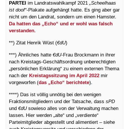
PARTEI
im Landratswahlkampf 2021
„Scheelhaas
ist doof“
-Plakate aufgehängt hatte. Es ging aber gar
nicht um den Landrat, sondern um einen Hamster.
Da hatten das „Echo“ und er wohl was falsch
verstanden.
**) Zitat Henrik Wüst (
€dU
)
***) Ähnliches hatte
€dU
-Frau Brockmann in ihrer
nach Kreistags-Geschäftsordnung unberechtigten
„persönlichen Erklärung“ zu einem externen Thema
nach der
Kreistagssitzung im April 2022
mir
vorgeworfen (
das „Echo“ berichtete
).
****) Das ist völlig unnötig bei den wenigen
Fraktionsmitgliedern und der Tatsache, dass
sPD
und
€dU
sowieso alles von der Verwaltung machen
lassen. Hier werden „alte“ und „verdiente“
Parteimitglieder abgestellt und alimentiert – siehe
auch Kreistagsvorsitz und verschiedene der