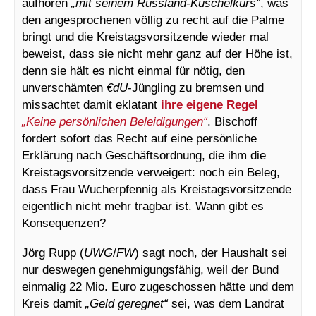
aufhören
„mit seinem Russland-Kuschelkurs“
, was
den angesprochenen völlig zu recht auf die Palme
bringt und die Kreistagsvorsitzende wieder mal
beweist, dass sie nicht mehr ganz auf der Höhe ist,
denn sie hält es nicht einmal für nötig, den
unverschämten
€dU
-Jüngling zu bremsen und
missachtet damit eklatant
ihre eigene Regel
„Keine persönlichen Beleidigungen“
. Bischoff
fordert sofort das Recht auf eine persönliche
Erklärung nach Geschäftsordnung, die ihm die
Kreistagsvorsitzende verweigert: noch ein Beleg,
dass Frau Wucherpfennig als Kreistagsvorsitzende
eigentlich nicht mehr tragbar ist. Wann gibt es
Konsequenzen?
Jörg Rupp (
UWG
/
FW
) sagt noch, der Haushalt sei
nur deswegen genehmigungsfähig, weil der Bund
einmalig 22 Mio. Euro zugeschossen hätte und dem
Kreis damit
„Geld geregnet“
sei, was dem Landrat