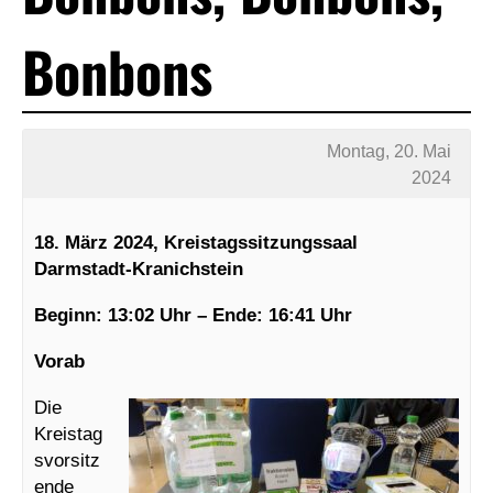
Bonbons
Montag, 20. Mai
2024
18. März 2024, Kreistagssitzungssaal
Darmstadt-Kranichstein
Beginn: 13:02 Uhr – Ende: 16:41 Uhr
Vorab
Die
Kreistag
svorsitz
ende