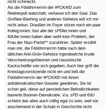
nicht schmeckt.
Als die Föööhrrrerrrin der
#FCKAfD
zum
Rednerpult watschelt, verlasse ich den Saal. Das
GrüNee
-Bashing und anderes Gehetze will ich mir
nicht antun. Draußen im Foyer sitzen noch ein paar
Kolleg:innen; fast alle der
sPD
ler:innen und
€dU
ler:innen haben aber wohl kein Problem, der
Frau der Nazi-Partei** zuzuhören. Später erzählt
man mir, die Föööhrrrerrrin hätte nach dem
üblichen Anti-
Grün
-Gehetze irgendwelche krude
Verschwörungstheorien und rassistische
KackscheiBe von sich gegeben. Auch hier griff die
Kreistagsvorsitzende nicht ein und ließ die
Fööööhrrrerrrin der
#FCKAfD
mit ihrem
antidemokratischen Geseier gewähren. Sie ist
schon geil, diese auf persönlichen Befindlichkeiten
basierte Boomer-Demokratie. V.a.
sPD
und
€dU
scheint das alles auch völlig egal zu sein, weil sie
anscheinend in der Schule in Geschichte nicht