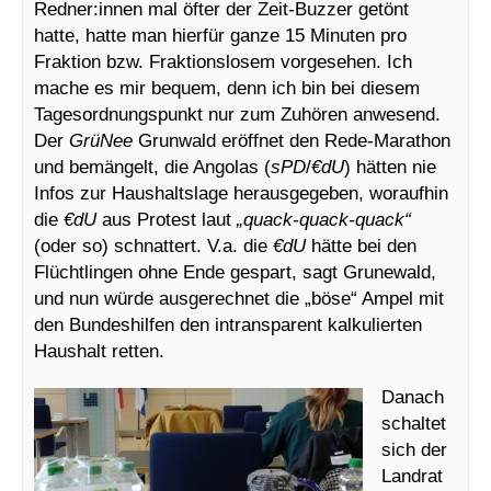
Redner:innen mal öfter der Zeit-Buzzer getönt
hatte, hatte man hierfür ganze 15 Minuten pro
Fraktion bzw. Fraktionslosem vorgesehen. Ich
mache es mir bequem, denn ich bin bei diesem
Tagesordnungspunkt nur zum Zuhören anwesend.
Der
GrüNee
Grunwald eröffnet den Rede-Marathon
und bemängelt, die Angolas (
sPD
/
€dU
) hätten nie
Infos zur Haushaltslage herausgegeben, woraufhin
die
€dU
aus Protest laut
„quack-quack-quack“
(oder so) schnattert. V.a. die
€dU
hätte bei den
Flüchtlingen ohne Ende gespart, sagt Grunewald,
und nun würde ausgerechnet die „böse“ Ampel mit
den Bundeshilfen den intransparent kalkulierten
Haushalt retten.
Danach
schaltet
sich der
Landrat