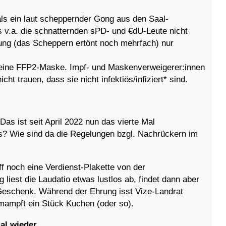
als ein laut scheppernder Gong aus den Saal-
s v.a. die schnatternden sPD- und €dU-Leute nicht
tzung (das Scheppern ertönt noch mehrfach) nur
r eine FFP2-Maske. Impf- und Maskenverweigerer:innen
ht trauen, dass sie nicht infektiös/infiziert* sind.
Das ist seit April 2022 nun das vierte Mal
is? Wie sind da die Regelungen bzgl. Nachrückern im
 noch eine Verdienst-Plakette von der
liest die Laudatio etwas lustlos ab, findet dann aber
-Geschenk. Während der Ehrung isst Vize-Landrat
 mampft ein Stück Kuchen (oder so).
al wieder