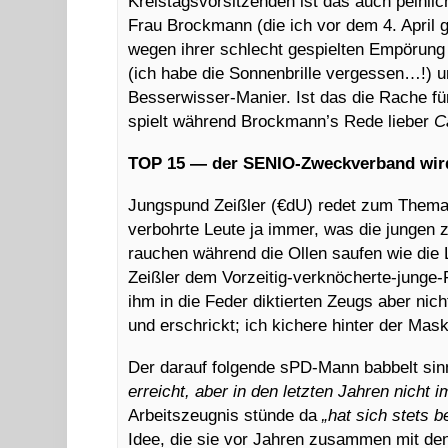
Kreistagsvorsitzenden ist das auch peinlich
Frau Brockmann (die ich vor dem 4. April g
wegen ihrer schlecht gespielten Empörung
(ich habe die Sonnenbrille vergessen…!) un
Besserwisser-Manier. Ist das die Rache fü
spielt während Brockmann’s Rede lieber
C
TOP 15
—
der SENIO-Zweckverband wird
Jungspund Zeißler (€dU) redet zum Thema
verbohrte Leute ja immer, was die jungen z
rauchen während die Ollen saufen wie die 
Zeißler dem Vorzeitig-verknöcherte-junge-
ihm in die Feder diktierten Zeugs aber ni
und erschrickt; ich kichere hinter der Mas
Der darauf folgende sPD-Mann babbelt s
erreicht, aber in den letzten Jahren nicht 
Arbeitszeugnis stünde da
„hat sich stets 
Idee, die sie vor Jahren zusammen mit de