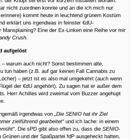
: der Knopf sei erst vor kurzem installiert worden.
ar nicht zuordnen konnte und an die ich mich nur
 erinnere) kommt heute in leuchtend grünem Kostüm
d erklärt uns irgendwas in feinster €dU-
r Mansplaining? Eine der Ex-Linken eine Reihe vor mir
andy Crush
.
 aufgelöst
 – warum auch nicht? Sonst bestimmen alte,
u tun haben (z.B. auf gar keinen Fall Cannabis zu
Löcher) – jetzt ist es also mal umgekehrt (auch wenn
Flügel der €dU angehört). Zu sagen hat er außer dem
chts. Herr Achilles wird zweimal vom Buzzer angehupt
ke.
inngemäß irgendwas von
„Die SENIO hat ihr Ziel
immer zielführend gearbeitet“
und ich lache: in einem
bemüht“
. Die sPD gibt also offen zu, dass die
SENIO
-
n Grünen und der Spaßpartei fdP ausgeheckt hatten,