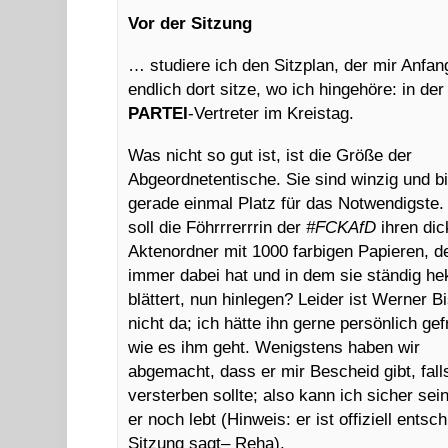
Vor der Sitzung
… studiere ich den Sitzplan, der mir Anfang
endlich dort sitze, wo ich hingehöre: in d
PARTEI
-Vertreter im Kreistag.
Was nicht so gut ist, ist die Größe der
Abgeordnetentische. Sie sind winzig und b
gerade einmal Platz für das Notwendigste
soll die Föhrrrerrrin der
#FCKAfD
ihren di
Aktenordner mit 1000 farbigen Papieren, d
immer dabei hat und in dem sie ständig he
blättert, nun hinlegen? Leider ist Werner B
nicht da; ich hätte ihn gerne persönlich gef
wie es ihm geht. Wenigstens haben wir
abgemacht, dass er mir Bescheid gibt, fall
versterben sollte; also kann ich sicher sei
er noch lebt (Hinweis: er ist offiziell ent
Sitzung sagt– Reha).