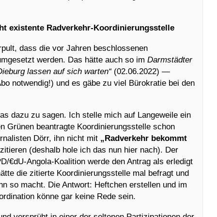
ht existente Radverkehr-Koordinierungsstelle
pult, dass die vor Jahren beschlossenen
umgesetzt werden. Das hätte auch so im
Darmstädter
ieburg lassen auf sich warten“
(02.06.2022) —
Abo notwendig!) und es gäbe zu viel Bürokratie bei den
as dazu zu sagen. Ich stelle mich auf Langeweile ein
n Grünen beantragte Koordinierungsstelle schon
rnalisten Dörr, ihn nicht mit
„Radverkehr bekommt
zitieren (deshalb hole ich das nun hier nach). Der
D/€dU-Angola-Koalition werde den Antrag als erledigt
ätte die zitierte Koordinierungsstelle mal befragt und
nn so macht. Die Antwort: Heftchen erstellen und im
rdination könne gar keine Rede sein.
nd versprüht in einer der seltenen Partizipationen der