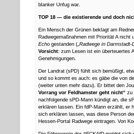
blanker Unfug war.
TOP 18
—
die existierende und doch nic
Ein Mensch der Grünen beklagt am Redner
Radwegemaßnahmen mit Priorität A nicht 
Echo
gestanden (
„Radwege in Darmstadt-D
Vorsicht
: zum Lesen ist ein überteuertes 
Genehmigungen.
Der Landrat (sPD) fühlt sich bemüßigt, etw
und so kommt es auch: es gäbe die von de
(weiter unten mehr dazu). Er bittet den Jou
Vorrang vor Feldhamster geht nicht“
zu 
nachfolgende sPD-Mann kündigt an, die sP
erklären lassen. Ein fdP-Mann erzählt, er h
sich erklären lassen, was diese Person de
Hessen-Portal Radwege eintragen. Von Koo
Die Föhrrrerrrin der
#FCKAfD
meldet sich u