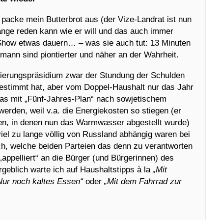
h packe mein Butterbrot aus (der Vize-Landrat ist nun
 lange reden kann wie er will und das auch immer
how etwas dauern… – was sie auch tut: 13 Minuten
ann sind piontierter und näher an der Wahrheit.
gierungspräsidium zwar der Stundung der Schulden
estimmt hat, aber vom Doppel-Haushalt nur das Jahr
as mit „Fünf-Jahres-Plan“ nach sowjetischem
erden, weil v.a. die Energiekosten so stiegen (er
len, in denen nun das Warmwasser abgestellt wurde)
 viel zu lange völlig von Russland abhängig waren bei
ch, welche beiden Parteien das denn zu verantworten
 „appelliert“ an die Bürger (und Bürgerinnen) des
geblich warte ich auf Haushaltstipps à la
„Mit
Nur noch kaltes Essen“
oder
„Mit dem Fahrrad zur