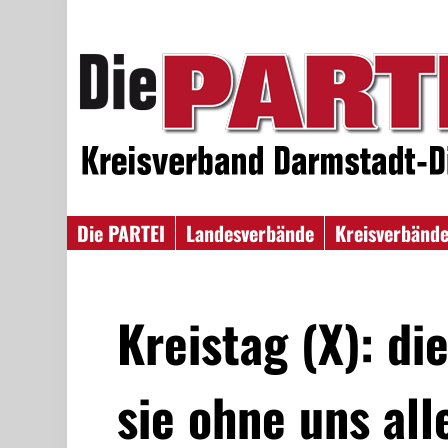
Die PARTEI
Landesverbände
Kreisverbänd
Kreistag (X): di
sie ohne uns all