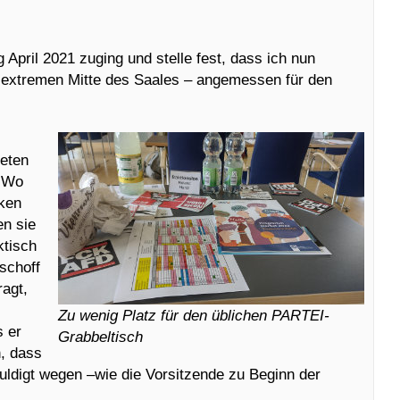
 April 2021 zuging und stelle fest, dass ich nun
er extremen Mitte des Saales – angemessen für den
ieten
. Wo
cken
en sie
ktisch
ischoff
ragt,
Zu wenig Platz für den üblichen PARTEI-
s er
Grabbeltisch
n, dass
schuldigt wegen –wie die Vorsitzende zu Beginn der