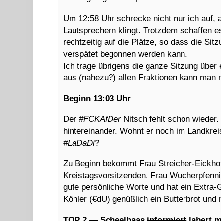
Um 12:58 Uhr schrecke nicht nur ich auf, 
Lautsprechern klingt. Trotzdem schaffen e
rechtzeitig auf die Plätze, so dass die Si
verspätet begonnen werden kann.
Ich trage übrigens die ganze Sitzung übe
aus (nahezu?) allen Fraktionen kann man nic
Beginn 13:03 Uhr
Der
#FCKAfDer
Nitsch fehlt schon wieder. 
hintereinander. Wohnt er noch im Landkre
#LaDaDi
?
Zu Beginn bekommt Frau Streicher-Eickhoff
Kreistagsvorsitzenden. Frau Wucherpfennig 
gute persönliche Worte und hat ein Extra
Köhler (€dU) genüßlich ein Butterbrot und
TOP 2
—
Scheelhaas
informiert
labert m