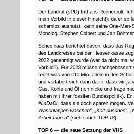
Der Landrat (sPD) tritt ans Rednerpult. Ic
mein Vorbild in dieser Hinsicht); da er so
schamlos ausnutzt, kann seine One-Man-S
Monolog. Stephen Colbert und Jan Böhmerm
Scheelhaas berichtet davon, dass das Re
des Landkreises bei der Hessenkasse zug
2022 genehmigt wurde (war da nicht mal w
Vorbild?). Für 2023 müsse nachgebessert w
redet was von €10 Mio. allein in den Schu
und verlabert sich dann darin, dass wir ja
Gas, Kohle und Öl (ich nicke und frage mi
haben mit ihrer fossilen Bundespolitik). Er
#LaDaDi
, dass sie doch sparen mögen. Ver
Waschlappen waschen“
,
„Kalt duschen“
,
„
Arbeit fahren“
(siehe auch
TOP 18
).
TOP 6
—
die neue Satzung der VHS