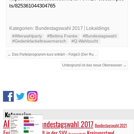
ts/825361044304765
Kategorien:
Bundestagswahl 2017
Lokaldings
#Afterwahlparty
#Bettina Franke
#Bundestagswahl
#Gedenkfackeltrauermarsch
#Q-Wahlzucht
← Das Parteiprogramm kurz erklärt – Folge3 (Der Russe ist an allem schuld)
Untergrund ist das neue Oberwasser →
Kategorien
Allgemein
Bundestagswahl 2017
Bundestagswahl 2021
Europa und die Welt
in der SVV
Kreisvorstand
Kommunalwahl