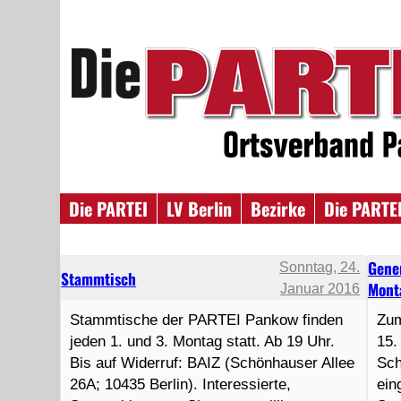
Die PARTEI
LV Berlin
Bezirke
Die PARTEI
Gene
Sonntag, 24.
Stammtisch
Mont
Januar 2016
Stammtische der PARTEI Pankow finden
Zum
jeden 1. und 3. Montag statt. Ab 19 Uhr.
15.
Bis auf Widerruf: BAIZ (Schönhauser Allee
Sch
26A; 10435 Berlin). Interessierte,
ein