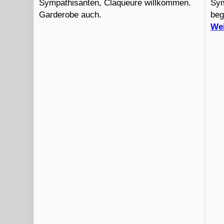
Sympathisanten, Claqueure willkommen.
Sym
Garderobe auch.
beg
Wei