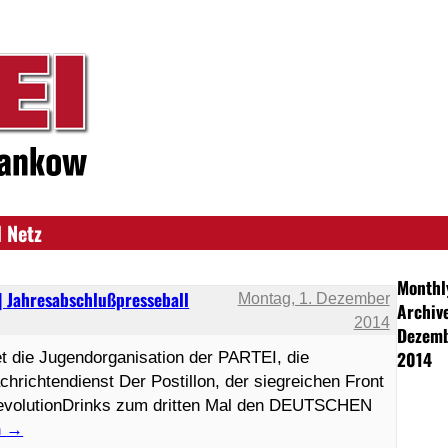
 Netz
Monthl
Jahresabschlußpresseball
Montag, 1. Dezember
Archiv
2014
Dezem
2014
die Jugendorganisation der PARTEI, die
hrichtendienst Der Postillon, der siegreichen Front
evolutionDrinks zum dritten Mal den DEUTSCHEN
n
→