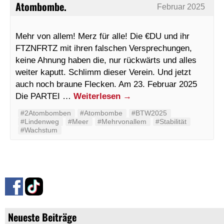
Atombombe.
Februar 2025
Mehr von allem! Merz für alle! Die €DU und ihr
FTZNFRTZ mit ihren falschen Versprechungen,
keine Ahnung haben die, nur rückwärts und alles
weiter kaputt. Schlimm dieser Verein. Und jetzt
auch noch braune Flecken. Am 23. Februar 2025
Die PARTEI …
Weiterlesen
→
#2Atombomben
#Atombombe
#BTW2025
#Lindenweg
#Meer
#Mehrvonallem
#Stabilität
#Wachstum
Neueste Beiträge