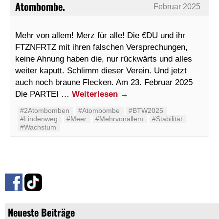
Atombombe.
Februar 2025
Mehr von allem! Merz für alle! Die €DU und ihr
FTZNFRTZ mit ihren falschen Versprechungen,
keine Ahnung haben die, nur rückwärts und alles
weiter kaputt. Schlimm dieser Verein. Und jetzt
auch noch braune Flecken. Am 23. Februar 2025
Die PARTEI …
Weiterlesen
→
#2Atombomben
#Atombombe
#BTW2025
#Lindenweg
#Meer
#Mehrvonallem
#Stabilität
#Wachstum
Neueste Beiträge